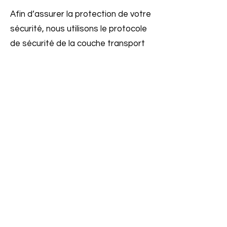
Afin d’assurer la protection de votre
sécurité, nous utilisons le protocole
de sécurité de la couche transport
pour transmettre des
renseignements personnels dans
notre système.
Toutes les données stockées dans
notre système sont bien sécurisées
et ne sont accessibles qu’à nos
employés.
Alors que nous prenons toutes les
précautions raisonnables pour nous
assurer que nos données