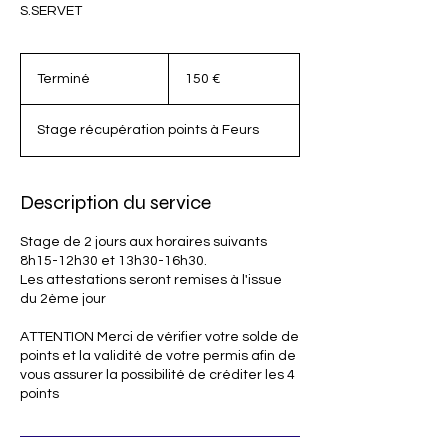
S.SERVET
150
euros
Terminé
T
150 €
e
r
Stage récupération points à Feurs
m
i
n
é
Description du service
Stage de 2 jours aux horaires suivants
8h15-12h30 et 13h30-16h30.
Les attestations seront remises à l'issue
du 2ème jour
ATTENTION Merci de vérifier votre solde de
points et la validité de votre permis afin de
vous assurer la possibilité de créditer les 4
points